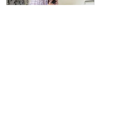
OFFERTE SPECIALI
Visita la nostra pagina delle offerte
speciali per saperne di più sulle
nostre attuali offerte sui nostri
veicoli!
Indirizzo:
LT Baynham Ltd
Stazione di servizio di West Hereford
74-76, Whitecross Road
QUINDI
HR4 0DG
Telefono:
01432 273 298
politica sulla riservatezza
grant.baynham@tiscali.co.uk
Ore di servizio:
Lunedì:
08.00 - 16.00
Martedì:
08.00 - 16.00